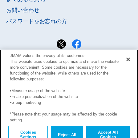
お問い合わせ
パスワードを
お忘れの方
JMAM values the privacy of its customers.
This website uses cookies to optimize and make the website
more convenient. Some cookies are necessary for the
functioning of the website, while others are used for the
following purposes:
•Measure usage of the website
•Enable personalization of the website
サイト利用規約
Learning Design Members会員規約
•Group marketing
プライバシーポリシー
GDPRプライバシーポリシー
*Please note that your usage may be affected by the cookie
このサイトに掲載された記事の無断転載を禁じます。
setting.
Copyright © JMA Management Center Inc.
Cookies
Accept All
Reject All
Settings
Cookies