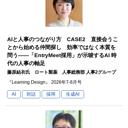
AIと人事のつながり方 CASE2 直接会うこ
とから始める仲間探し 効率ではなく本質を
問う――「EntryMeet採用」が示唆するAI 時
代の人事の軸足
藤原結衣氏 ロート製薬 人事総務部 人事2グループ
『Learning Design』 2026年7-8月号
AI
対話
採用
生成AI