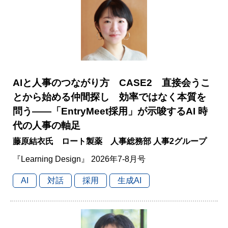
AIと人事のつながり方 CASE2 直接会うこ
とから始める仲間探し 効率ではなく本質を
問う――「EntryMeet採用」が示唆するAI 時
代の人事の軸足
藤原結衣氏 ロート製薬 人事総務部 人事2グループ
『Learning Design』 2026年7-8月号
AI
対話
採用
生成AI