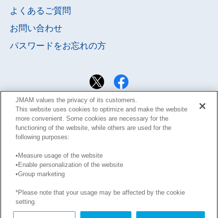
よくあるご質問
お問い合わせ
パスワードを
お忘れの方
JMAM values the privacy of its customers.
This website uses cookies to optimize and make the website
more convenient. Some cookies are necessary for the
functioning of the website, while others are used for the
following purposes:
•Measure usage of the website
•Enable personalization of the website
サイト利用規約
Learning Design Members会員規約
•Group marketing
プライバシーポリシー
GDPRプライバシーポリシー
*Please note that your usage may be affected by the cookie
このサイトに掲載された記事の無断転載を禁じます。
setting.
Copyright © JMA Management Center Inc.