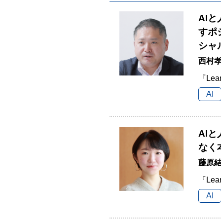
AI
すポ
シャ
西村孝
『Lea
AI
AI
なく
藤原結
『Lea
AI