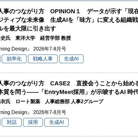
と人事のつながり方 OPINION１ データが示す「現
ジティブな未来像 生成AIを「味方」に変える組織
ルを最大限に引き出す
史氏 東洋大学 経営学部 教授
rning Design』 2026年7-8月号
効率化
戦略人事
生成AI
と人事のつながり方 CASE2 直接会うことから始
本質を問う――「EntryMeet採用」が示唆するAI 
衣氏 ロート製薬 人事総務部 人事2グループ
rning Design』 2026年7-8月号
対話
採用
生成AI