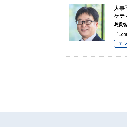
人事
ケテ
島貫
『Lea
エ