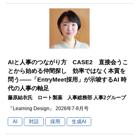
AIと人事のつながり方 CASE2 直接会うこ
とから始める仲間探し 効率ではなく本質を
問う――「EntryMeet採用」が示唆するAI 時
代の人事の軸足
藤原結衣氏 ロート製薬 人事総務部 人事2グループ
『Learning Design』 2026年7-8月号
AI
対話
採用
生成AI