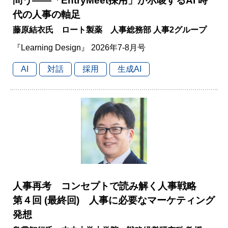
問う――「EntryMeet採用」が示唆するAI 時
代の人事の軸足
藤原結衣氏 ロート製薬 人事総務部 人事2グループ
『Learning Design』 2026年7-8月号
AI
対話
採用
生成AI
人事再考 コンセプトで読み解く人事戦略
第４回 (最終回) 人事に必要なマーケティング
発想