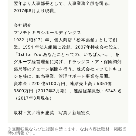
翌年より人事部長として、人事業務全般を司る。
2017年6月より現職。
会社紹介
マツモトキヨシホールディングス
1932（昭和7）年、個人商店「松本薬舗」として創
業。1954 年法人組織に改組。2007年持株会社設立。
「1st for You.あなたにとっての、いちばんへ。」を
グループ経営理念に掲げ、ドラッグストア・保険調剤
薬局等のチェーン展開を行う。株式会社マツモトキヨ
シを核に、卸売事業、管理サポート事業を展開。
資本金：220 億5100万円、連結売上高：5351億
3300万円（2017年3月期）、連結従業員数：6243 名
（2017年3月現在）
取材・文／増田忠英 写真／新垣宏久
※無断転載ならびに複製を禁じます。なお内容は取材・掲載当
時の情報です。