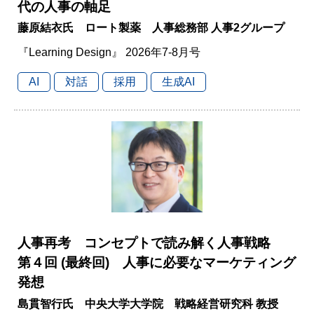
代の人事の軸足
藤原結衣氏 ロート製薬 人事総務部 人事2グループ
『Learning Design』 2026年7-8月号
AI
対話
採用
生成AI
人事再考 コンセプトで読み解く人事戦略
第４回 (最終回) 人事に必要なマーケティング
発想
島貫智行氏 中央大学大学院 戦略経営研究科 教授