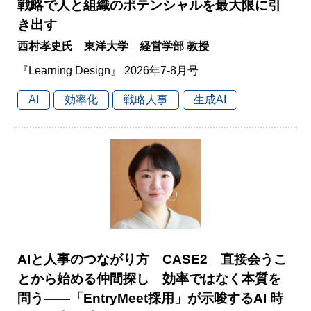
戦略で人と組織のポテンシャルを最大限に引
き出す
西村孝史氏 東洋大学 経営学部 教授
『Learning Design』 2026年7-8月号
AI
効率化
戦略人事
生成AI
AIと人事のつながり方 CASE2 直接会うこ
とから始める仲間探し 効率ではなく本質を
問う――「EntryMeet採用」が示唆するAI 時