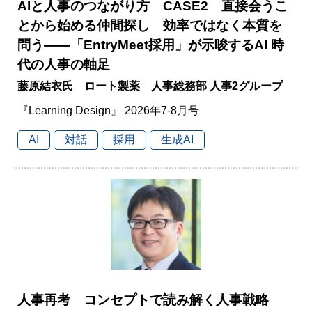
AIと人事のつながり方 CASE2 直接会うこ
とから始める仲間探し 効率ではなく本質を
問う――「EntryMeet採用」が示唆するAI 時
代の人事の軸足
藤原結衣氏 ロート製薬 人事総務部 人事2グループ
『Learning Design』 2026年7-8月号
AI
対話
採用
生成AI
人事再考 コンセプトで読み解く人事戦略