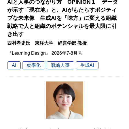
AIと人事のつながり方 OPINION１ データ
が示す「現在地」と、AIがもたらすポジティ
ブな未来像 生成AIを「味方」に変える組織
戦略で人と組織のポテンシャルを最大限に引
き出す
西村孝史氏 東洋大学 経営学部 教授
『Learning Design』 2026年7-8月号
AI
効率化
戦略人事
生成AI