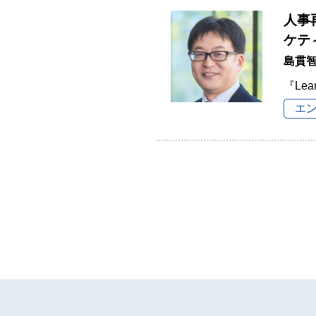
人事
ケテ
島貫
『Lea
エ