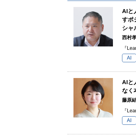
AI
すポ
シャ
西村孝
『Lea
AI
AI
なく
藤原結
『Lea
AI