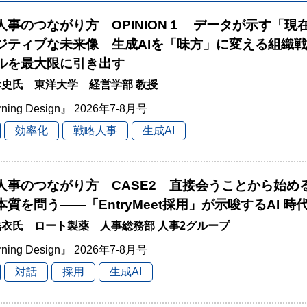
と人事のつながり方 OPINION１ データが示す「現
ジティブな未来像 生成AIを「味方」に変える組織
ルを最大限に引き出す
史氏 東洋大学 経営学部 教授
rning Design』 2026年7-8月号
効率化
戦略人事
生成AI
と人事のつながり方 CASE2 直接会うことから始
本質を問う――「EntryMeet採用」が示唆するAI 
衣氏 ロート製薬 人事総務部 人事2グループ
rning Design』 2026年7-8月号
対話
採用
生成AI