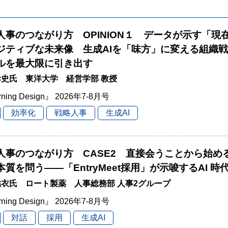
と人事のつながり方 OPINION１ データが示す「現
ジティブな未来像 生成AIを「味方」に変える組織
ルを最大限に引き出す
史氏 東洋大学 経営学部 教授
rning Design』 2026年7-8月号
効率化
戦略人事
生成AI
と人事のつながり方 CASE2 直接会うことから始
本質を問う――「EntryMeet採用」が示唆するAI 
衣氏 ロート製薬 人事総務部 人事2グループ
rning Design』 2026年7-8月号
対話
採用
生成AI