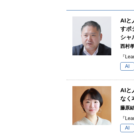
AI
すポ
シャ
西村孝
『Lea
AI
AI
なく
藤原結
『Lea
AI