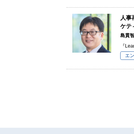
人事
ケテ
島貫
『Lea
エ