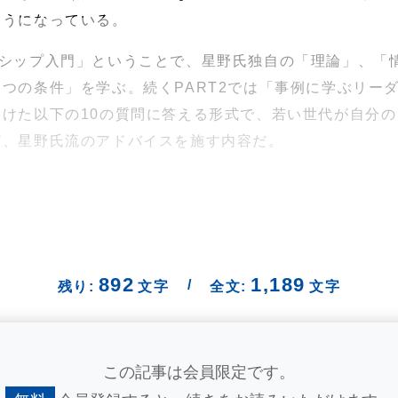
ようになっている。
ーシップ入門」ということで、星野氏独自の「理論」、「
つの条件」を学ぶ。続くPART2では「事例に学ぶリー
けた以下の10の質問に答える形式で、若い世代が自分
ど、星野氏流のアドバイスを施す内容だ。
892
1,189
/
残り:
文字
全文:
文字
この記事は会員限定です。