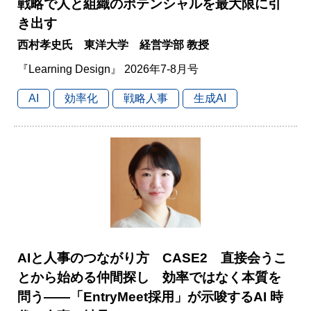
戦略で人と組織のポテンシャルを最大限に引
き出す
西村孝史氏 東洋大学 経営学部 教授
『Learning Design』 2026年7-8月号
AI
効率化
戦略人事
生成AI
AIと人事のつながり方 CASE2 直接会うこ
とから始める仲間探し 効率ではなく本質を
問う――「EntryMeet採用」が示唆するAI 時