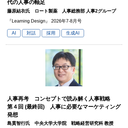
代の人事の軸足
藤原結衣氏 ロート製薬 人事総務部 人事2グループ
『Learning Design』 2026年7-8月号
AI
対話
採用
生成AI
人事再考 コンセプトで読み解く人事戦略
第４回 (最終回) 人事に必要なマーケティング
発想
島貫智行氏 中央大学大学院 戦略経営研究科 教授