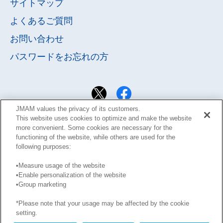
サイトマップ
よくあるご質問
お問い合わせ
パスワードを
お忘れの方
JMAM values the privacy of its customers.
This website uses cookies to optimize and make the website
more convenient. Some cookies are necessary for the
functioning of the website, while others are used for the
following purposes:
•Measure usage of the website
•Enable personalization of the website
•Group marketing
サイト利用規約
Learning Design Members会員規約
プライバシーポリシー
GDPRプライバシーポリシー
*Please note that your usage may be affected by the cookie
このサイトに掲載された記事の無断転載を禁じます。
setting.
Copyright © JMA Management Center Inc.