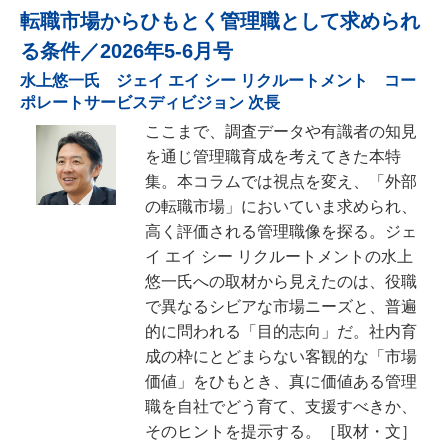
転職市場からひもとく管理職として求められ
る条件／2026年5-6月号
水上悠一氏 ジェイ エイ シー リクルートメント コー
ポレートサービスディビジョン 次長
ここまで、調査データや有識者の知見
を通じ管理職育成を考えてきた本特
集。本コラムでは視点を変え、「外部
の転職市場」においていま求められ、
高く評価される管理職像を探る。ジェ
イ エイ シー リクルートメントの水上
悠一氏への取材から見えたのは、役職
で異なるシビアな市場ニーズと、普遍
的に問われる「目的志向」だ。社内育
成の枠にとどまらない客観的な「市場
価値」をひもとき、真に価値ある管理
職を自社でどう育て、支援すべきか、
そのヒントを提示する。［取材・文］