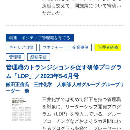
所感も交えて、同施策について寄稿い
ただいた。
特集 ポジティブ管理職を育てる
キャリア自律
マネジャー
企業事例
管理者研修
管理職
経験学習
管理職のトランジションを促す研修プログラ
ム「LDP」／2023年5-6月号
飯田正信氏 三井化学 人事部 人材グループ グループリ
ーダー 他
三井化学では初めて部下を持つ管理職
を対象に、リーダーシップ開発プログ
ラム（LDP）を導入している。グルー
プコーチングなどおよそ５カ月間にわ
たるプログラムを経て、プレーヤーか