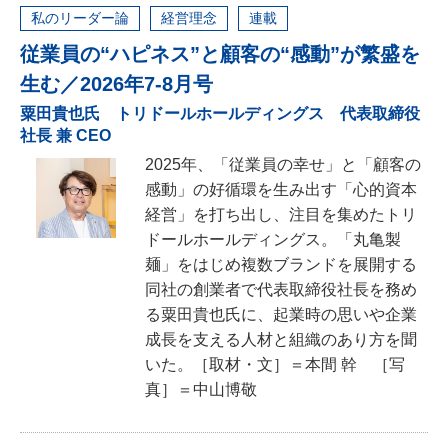
私のリーダー論
経営理念
連載
従業員の“ハピネス”と顧客の“感動”が繁盛を
生む／2026年7-8月号
粟田貴也氏 トリドールホールディングス 代表取締役
社長 兼 CEO
2025年、「従業員の幸せ」と「顧客の
感動」の好循環を生み出す「心的資本
経営」を打ち出し、注目を集めたトリ
ドールホールディングス。「丸亀製
麺」をはじめ複数ブランドを展開する
同社の創業者で代表取締役社長を務め
る粟田貴也氏に、起業時の思いや企業
成長を支える人材と組織のあり方を聞
いた。［取材・文］＝本間 幹 ［写
真］＝中山博敬